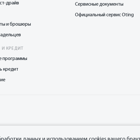
ст-драйв
Сервисные документы
Официальный сервис Oting
сты и брошюры
ладельцев
 И КРЕДИТ
е программы
ь кредит
ние
бработки данных
и использованием cookies вашего брауз