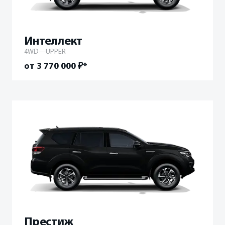
Интеллект
4WD—UPPER
от 3 770 000 ₽*
Престиж