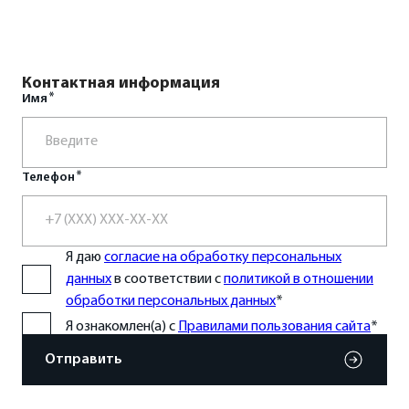
Стояночный тормоз
электрический, с функцией авто
Экологический класс
Euro 5
Расход топлива, л/100 км
9 (по циклу WLTC)
Контактная информация
Имя
Объем топливного бака, л
73
Телефон
Я даю
согласие на обработку персональных
данных
в соответствии с
политикой в отношении
обработки персональных данных
*
Я ознакомлен(а) с
Правилами пользования сайта
*
Отправить