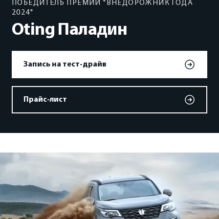
ПОБЕДИТЕЛЬ ПРЕМИИ "ВНЕДОРОЖНИК ГОДА
ФИНАНСЫ И КРЕДИТ
2024"
Oting Паладин
Кредитные программы
Рассчитать кредит
Запись на тест-драйв
Страхование
Прайс-лист