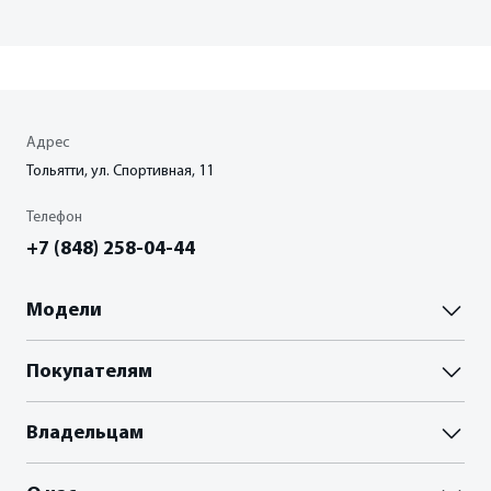
Адрес
Тольятти, ул. Спортивная, 11
Телефон
+7 (848) 258-04-44
Модели
Паладин
Покупателям
Палассо
ВЫБОР И ПОКУПКА
Владельцам
Пройти тест-драйв
Акции
Гарантия