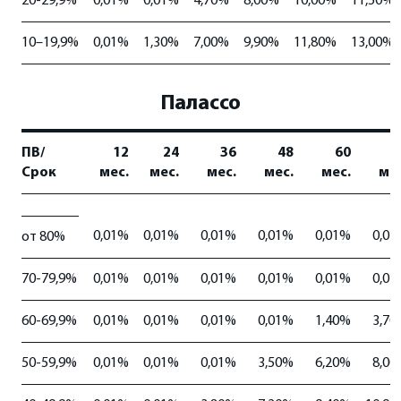
20-29,9%
0,01%
0,01%
4,70%
8,00%
10,00%
11,50%
10–19,9%
0,01%
1,30%
7,00%
9,90%
11,80%
13,00%
Палассо
ПВ/
12
24
36
48
60
7
Срок
мес.
мес.
мес.
мес.
мес.
мес
0,01%
0,01%
0,01%
0,01%
0,01%
0,01
от 80%
70-79,9%
0,01%
0,01%
0,01%
0,01%
0,01%
0,01
60-69,9%
0,01%
0,01%
0,01%
0,01%
1,40%
3,70
50-59,9%
0,01%
0,01%
0,01%
3,50%
6,20%
8,00