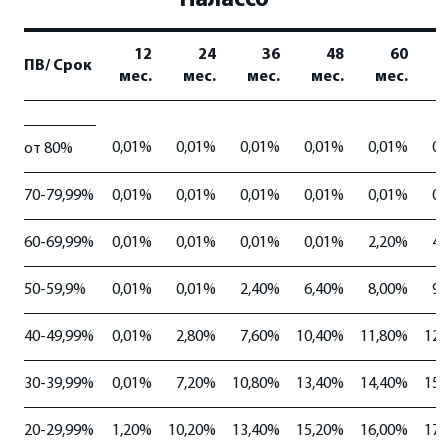
12
24
36
48
60
ПВ/ Срок
мес.
мес.
мес.
мес.
мес.
м
0,01%
0,01%
0,01%
0,01%
0,01%
0,
от 80%
70-79,99%
0,01%
0,01%
0,01%
0,01%
0,01%
0,
60-69,99%
0,01%
0,01%
0,01%
0,01%
2,20%
4,
50-59,9%
0,01%
0,01%
2,40%
6,40%
8,00%
9,
40-49,99%
0,01%
2,80%
7,60%
10,40%
11,80%
12,
30-39,99%
0,01%
7,20%
10,80%
13,40%
14,40%
15,
20-29,99%
1,20%
10,20%
13,40%
15,20%
16,00%
17,