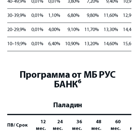
40-49,9%
0,01%
0,01%
3,80%
7,20%
9,40%
10,90
30-39,9%
0,01%
1,10%
6,80%
9,80%
11,60%
12,90
20-29,9%
0,01%
4,00%
9,10%
11,70%
13,30%
14,40
10–19,9%
0,01%
6,40%
10,90%
13,20%
14,60%
15,60
Программа от МБ РУС
БАНК⁶
Паладин
12
24
36
48
60
ПВ/ Срок
мес.
мес.
мес.
мес.
мес.
ме