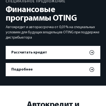
СПЕЦИАЛЬНОЕ ПРЕДЛОЖЕНИЕ
ФИНАНСЫ И КРЕДИТ
Финансовые
Кредитные программы
программы OTING
Автокредит и авторассрочка от 0,01% на специальных
Рассчитать кредит
условиях для будущих владельцев OTING при поддержке
дистрибьютора
Страхование
Рассчитать кредит
Подробнее
Автокредит и