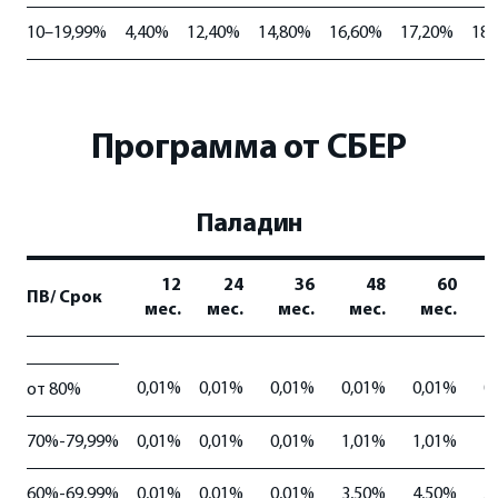
10–19,99%
4,40%
12,40%
14,80%
16,60%
17,20%
18,
Программа от СБЕР
Паладин
12
24
36
48
60
ПВ/ Срок
мес.
мес.
мес.
мес.
мес.
0,01%
0,01%
0,01%
0,01%
0,01%
0
от 80%
70%-79,99%
0,01%
0,01%
0,01%
1,01%
1,01%
2
60%-69,99%
0,01%
0,01%
0,01%
3,50%
4,50%
5