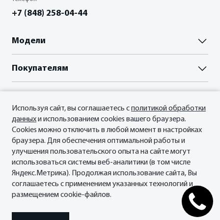
+7 (848) 258-04-44
Модели
Паладин
Покупателям
Палассо
ВЫБОР И ПОКУПКА
Владельцам
Пройти тест-драйв
Используя сайт, вы соглашаетесь с
политикой обработки
Акции
Гарантия
данных
и использованием cookies вашего браузера.
О нас
Прайс-листы и брошюры
Сервисные документы
Cookies можно отключить в любой момент в настройках
Отзывы владельцев
Официальный сервис Oting
браузера. Для обеспечения оптимальной работы и
О Бренде
улучшения пользовательского опыта на сайте могут
ФИНАНСЫ И КРЕДИТ
Планета Паладин
использоваться системы веб-аналитики (в том числе
Кредитные программы
Новости
Мы в соцсетях
Яндекс.Метрика). Продолжая использование сайта, Вы
Рассчитать кредит
СМИ о нас
соглашаетесь с применением указанных технологий и
Страхование
Контакты
размещением cookie-файлов.