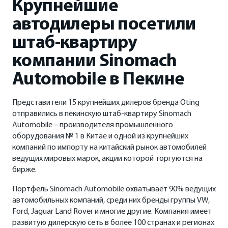
Крупнейшие
ФИНАНСЫ И КРЕДИТ
автодилеры посетили
Кредитные программы
штаб-квартиру
компании Sinomach
Рассчитать кредит
Automobile в Пекине
Страхование
Представители 15 крупнейших дилеров бренда Oting
отправились в пекинскую штаб-квартиру Sinomach
Automobile – производителя промышленного
оборудования № 1 в Китае и одной из крупнейших
компаний по импорту на китайский рынок автомобилей
ведущих мировых марок, акции которой торгуются на
бирже.
Портфель Sinomach Automobile охватывает 90% ведущих
автомобильных компаний, среди них бренды группы VW,
Ford, Jaguar Land Rover и многие другие. Компания имеет
развитую дилерскую сеть в более 100 странах и регионах