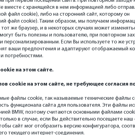
м при первом посещении сайта. При повторном заходе н
ie вместе с хранящейся в нем информацией либо отправ
ой файл cookie), либо на сторонний сайт, которому он
ий файл cookie). Таким образом, мы получаем информа
 тот же браузер, и в некоторых случаях может изменя
 могут быть полезны и пользователю, при повторном за
и персонализированным. Если Вы используете то же уст
мнят ваши предпочтения и адаптируют отображаемый ко
 и потребностями.
ookie на этом сайте.
ов cookie на этом сайте, не требующее согласия п
мые файлы cookie, так называемые технические файлы c
ость функционала сайта для пользователя. Эти файлы и
нией BMW, поэтому считаются основными файлами cooki
только в случае, если Вы действительно посещаете наш 
чтобы сайт мог отобразить версию конфигуратора, соо
го текущего интернет-соединения.