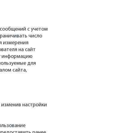
 сообщений с учетом
граничивать число
ля измерения
вателя на сайт
ту информацию
пользуемые для
алом сайта,
, изменив настройки
ользование
предоставить ранее