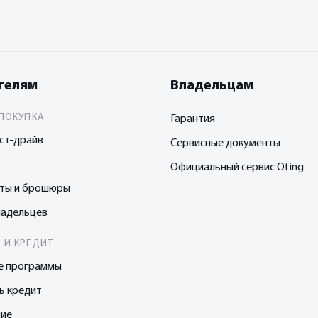
телям
Владельцам
ПОКУПКА
Гарантия
ст-драйв
Сервисные документы
Официальный сервис Oting
сты и брошюры
ладельцев
 И КРЕДИТ
е программы
ь кредит
ние