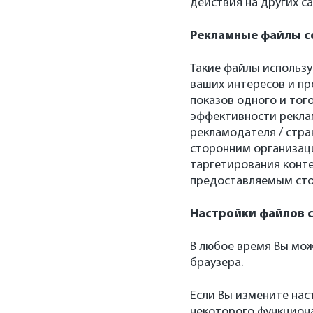
действия на других са
Рекламные файлы co
Такие файлы использ
ваших интересов и пр
показов одного и тог
эффективности рекла
рекламодателя / стр
сторонним организаци
таргетирования конте
предоставляемым сто
Настройки файлов c
В любое время Вы мож
браузера.
Если Вы измените нас
некоторого функцион